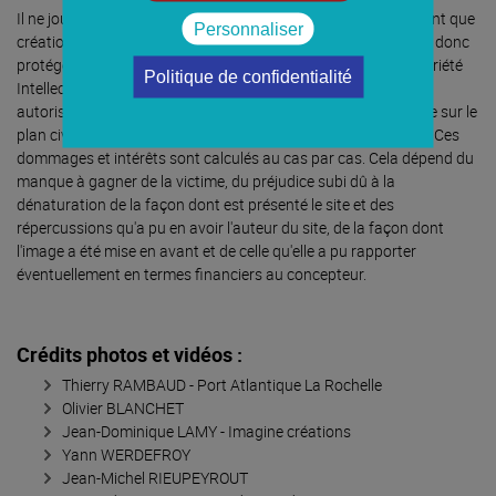
Il ne joue que dans le cadre du respect du droit d'auteur. En tant que
Personnaliser
création de l'esprit, les images (même les copies d'écran) sont donc
protégées par le droit d'auteur (art. L112-2-9 du Code de Propriété
Politique de confidentialité
Intellectuelle). Le fait de reproduire ou de représenter, sans
autorisation, des images, textes ou documents est punissable sur le
plan civil par une condamnation à des dommages et intérêts. Ces
dommages et intérêts sont calculés au cas par cas. Cela dépend du
manque à gagner de la victime, du préjudice subi dû à la
dénaturation de la façon dont est présenté le site et des
répercussions qu'a pu en avoir l'auteur du site, de la façon dont
l'image a été mise en avant et de celle qu'elle a pu rapporter
éventuellement en termes financiers au concepteur.
Crédits photos et vidéos :
Thierry RAMBAUD - Port Atlantique La Rochelle
Olivier BLANCHET
Jean-Dominique LAMY - Imagine créations
Yann WERDEFROY
Jean-Michel RIEUPEYROUT