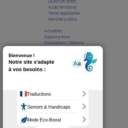
Le port en direct
Accès terrestres
Textes applicables
Marchés publics
Actualités
Espace presse
Publications / Editions
Entreprises
Grand public
Partenaires
Sites web affiliés :
Sea Pole La Rochelle
Cap sur l'Economie Portuaire
La Rochelle Ports Center
Restons connectés