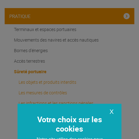
PRATIQUE
Terminaux et espaces portuaires
Mouvements des navires et accès nautiques
Bornes d'énergies
Accès terrestres
Sûreté portuaire
Les objets et produits interdits
Les mesures de contrôles
Les infractions et les sanctions pénales
administratives
X
Demande du titre d'accès
Je choisis ma formule
Notre site utilise des cookies pour