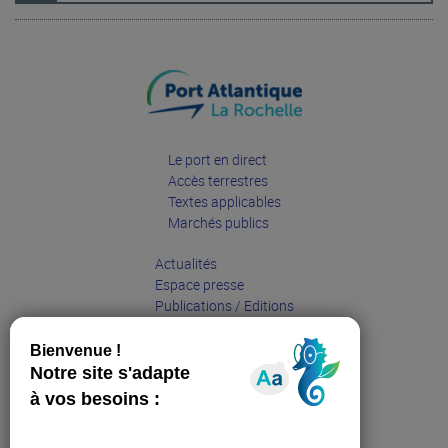
Le port en direct
Accès terrestres
Textes applicables
Marchés publics
Actualités
Espace presse
Publications / Editions
Entreprises
Grand public
Partenaires
Sites web affiliés :