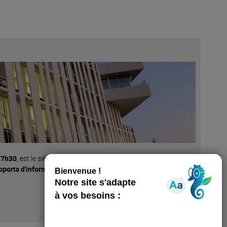
17h30
, est le siège social de Port Atlantique La
pports d'information
permettent de découvrir et de mieux