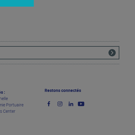
Restons connectés
és :
helle
mie Portuaire
ts Center