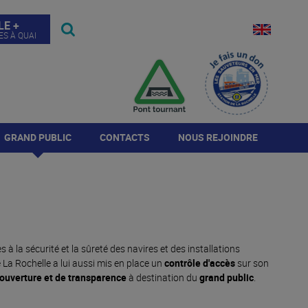
LE +
ES À QUAI
GRAND PUBLIC
CONTACTS
NOUS REJOINDRE
Visites
Contact de l'autorité
Annonces
portuaire
Journée Port Ouvert
Répondre à l'annonce
Annuaire de la place
portuaire
Histoire du Port
Candidature spontanée
 à la sécurité et la sûreté des navires et des installations
rogramme JPO 2026
La Rochelle a lui aussi mis en place un
contrôle d'accès
sur son
ouverture et de transparence
à destination du
grand public
.