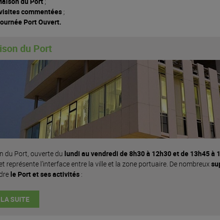
aison du Port
;
visites commentées
;
tion des
Cartographie des métiers
ournée Port Ouvert.
du Port
Suivi environnemental
oduits
chets
Comité d'Information et de
ison du Port
suivi du projet
t et
ontrôles
ervices
Conseil Consultatif
et les
Scientifique
ales
ves
 d'accès
e d'accès
tuaire et
ormule
ux
n du Port, ouverte du
lundi au vendredi de 8h30 à 12h30 et de 13h45 à 
et représente l’interface entre la ville et la zone portuaire. De nombreux
su
dre
le Port et ses activités
:
nes
ZAR
 LA SUITE
oupes
e drones