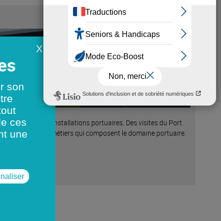
X
er son
tre
tout
de ces
isites en bus des installations portuaires. Des visites du Port
es activités et des métiers qui composent le domaine portuaire.
nt une
naliser