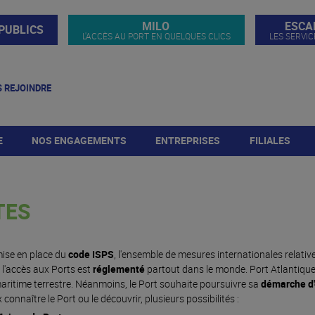
MILO
ESCA
PUBLICS
L'ACCÈS AU PORT EN QUELQUES CLICS
LES SERVIC
 REJOINDRE
E
NOS ENGAGEMENTS
ENTREPRISES
FILIALES
spaces
Développement Durable
Actualités entreprises
Opérateur d'Innovation
Portuaire
TES
Aménagements
S'implanter sur le port
navires
iques
Ressources Humaines
FAQ
Les actions du port et de la
place portuaire
mise en place du
code ISPS
, l'ensemble de mesures internationales relatives
gies
Espaces disponibles
Les aménagements
P
 l'accès aux Ports est
réglementé
partout dans le monde. Port Atlantique 
L'ancrage territorial
portuaires
ritime terrestre. Néanmoins, le Port souhaite poursuivre sa
démarche d'
tres
Politique RH
connaître le Port ou le découvrir, plusieurs possibilités :
Port Horizon 2025
Seapolar
ire
Nous rejoindre