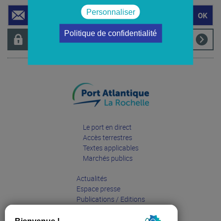
Personnaliser
Demande du titre d'accès
Délivrance du titre d'accès
Je choisis ma formule
Politique de confidentialité
Accès privé
Accès à la zone portuaire et aux terminaux
Vigipirate
Vols de drones
Habilitation ZAR
Conditions vols de drones
Visites de groupes
Le port en direct
Accès terrestres
Textes applicables
Marchés publics
Actualités
Espace presse
Publications / Editions
Entreprises
Grand public