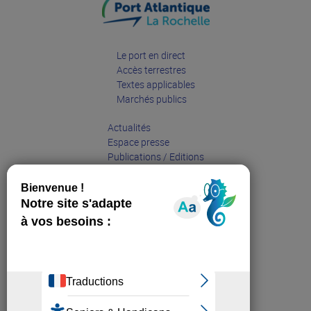
Le port en direct
Accès terrestres
Textes applicables
Marchés publics
Actualités
Espace presse
Publications / Editions
Entreprises
Grand public
Partenaires
Sites web affiliés :
Sea Pole La Rochelle
Cap sur l'Economie Portuaire
La Rochelle Ports Center