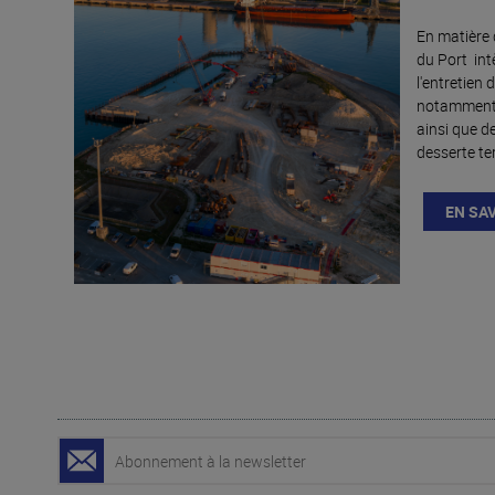
En matière
du Port int
l'entretien 
notamment d
ainsi que d
desserte ter
EN SA