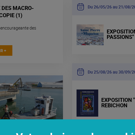
Du 26
05
26 au 21
08
2
 DES MACRO-
OPIE (1)
n encourageante des
EXPOSITION
PASSIONS"
R +
Du 25
08
26 au 30
09
2
EXPOSITION "
REBICHON