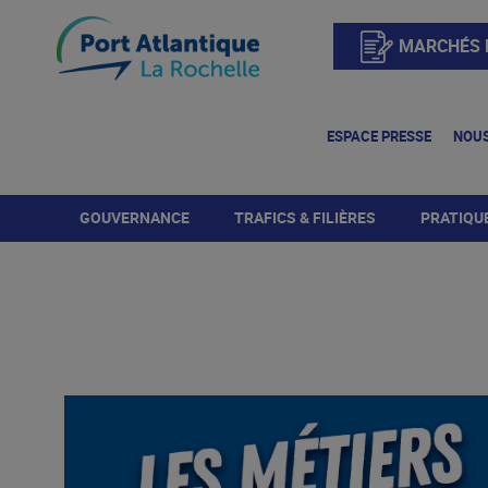
MARCHÉS 
ESPACE PRESSE
NOUS
GOUVERNANCE
TRAFICS & FILIÈRES
PRATIQU
Directoire
Trafics
Terminaux et e
portuaires
Organigramme
Produits céréaliers
Mouvements des 
et accès naut
Conseil de Surveillance
Produits pétroliers
Bornes d'éner
Conseil de Développement
Produits forestiers
Accès terres
Projet stratégique
Vracs agricoles
Sûreté portua
Produits du BTP