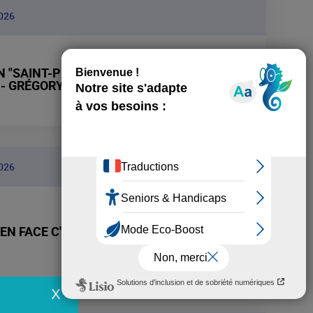
026
 "SAINT-PIERRE ET MIQUELON, TERRE DE
 - GRÉGORY POL
+
026
EN FACE C'EST NEW YORK" - PIERRE
+
X