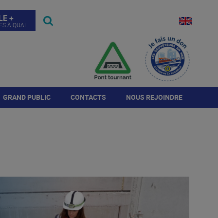
LE +
ES À QUAI
GRAND PUBLIC
CONTACTS
NOUS REJOINDRE
Visites
Contact de l'autorité
Annonces
portuaire
Journée Port Ouvert
Répondre à l'annonce
Annuaire de la place
portuaire
Histoire du Port
Candidature spontanée
rogramme JPO 2026