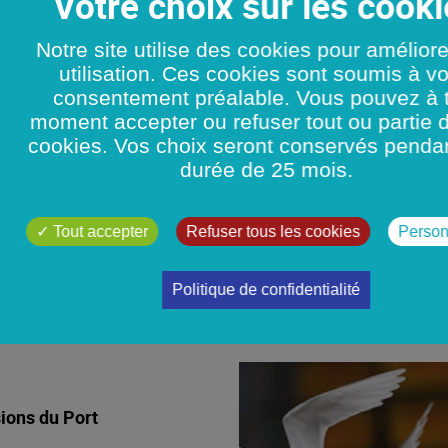
Le 19
09
26
CTE DES MACRO-
Notre site utilise des cookies pour amélior
ETS
utilisation. Ces cookies sont soumis à vo
consentement préalable. Vous pouvez à 
ution encourageante des
moment accepter ou refuser tout ou partie 
VISITE DES 
cookies. Vos choix seront conservés penda
durée de 25 mois.
AVOIR +
Tout accepter
Refuser tous les cookies
Person
Politique de confidentialité
DÉVELOPPEMENT DUR
ions du Port