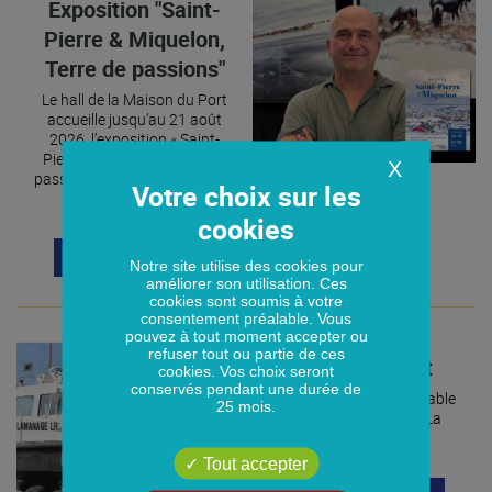
Exposition "Saint-
Pierre & Miquelon,
Terre de passions"
Le hall de la Maison du Port
accueille jusqu’au 21 août
2026, l’exposition « Saint-
Pierre-et-Miquelon, Terre de
X
passions » du photographe et
marin Grégory Pol.
EN SAVOIR PLUS
Notre site utilise des cookies pour
améliorer son utilisation. Ces
cookies sont soumis à votre
consentement préalable. Vous
pouvez à tout moment accepter ou
refuser tout ou partie de ces
Métiers du port
cookies. Vos choix seront
conservés pendant une durée de
Rémy Blanchet, Responsable
25 mois.
opérations Lamanage La
Rochelle-Charente
Tout accepter