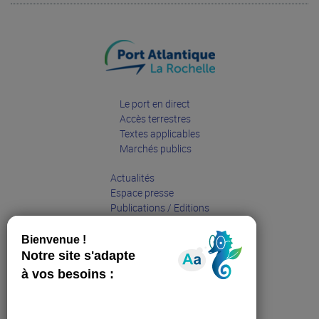
Conseil Consultatif Scientifique
Le port en direct
Accès terrestres
Textes applicables
Marchés publics
Actualités
Espace presse
Publications / Editions
Entreprises
Grand public
Partenaires
Sites web affiliés :
Sea Pole La Rochelle