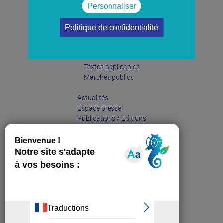
Personnaliser
Politique de confidentialité
Le port en direct
Accès terrestres
Textes applicables
Marchés publics
Actualités
Espace presse
Publications / Editions
Entreprises
Grand public
Partenaires
Sites web affiliés :
Sea Pole La Rochelle
Cap sur l'Economie Portuaire
La Rochelle Ports Center