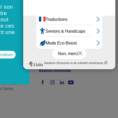
er son
tre
tout
de ces
nt une
naliser
Restons connectés
és :
helle
mie Portuaire
ts Center