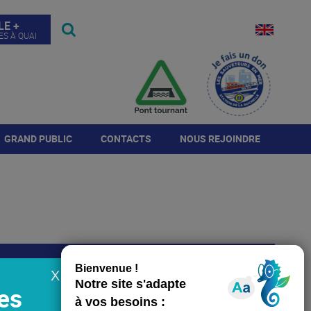
LE +
ES À QUAI
GRAND PUBLIC
CONTACTS
NOUS REJOINDRE
Visites
Contact de l'autorité
Annonces
portuaire
Journée Port Ouvert
Répondre à l'annonce
Annuaire de la place
portuaire
Histoire du Port
Candidature spontanée
rogramme JPO 2026
X
TÉLÉCHARGER