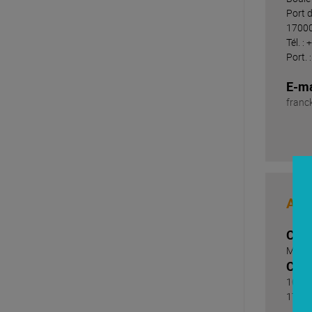
Port 
1700
Tél. :
Port. 
E-ma
franc
Atl
Cont
Maxi
Coo
10 Rue
1700