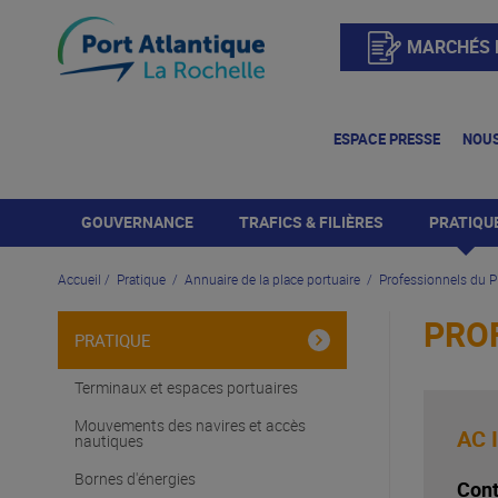
MARCHÉS 
ESPACE PRESSE
NOUS
GOUVERNANCE
TRAFICS & FILIÈRES
PRATIQU
Accueil
/
Pratique
/
Annuaire de la place portuaire
/
Professionnels du
Directoire
Trafics
Terminaux et e
portuaires
PRO
Organigramme
Produits céréaliers
PRATIQUE
Mouvements des 
et accès naut
Conseil de Surveillance
Produits pétroliers
Terminaux et espaces portuaires
Bornes d'éner
Conseil de Développement
Produits forestiers
Mouvements des navires et accès
AC 
nautiques
Accès terres
Projet stratégique
Vracs agricoles
Bornes d'énergies
Cont
Sûreté portua
Produits du BTP