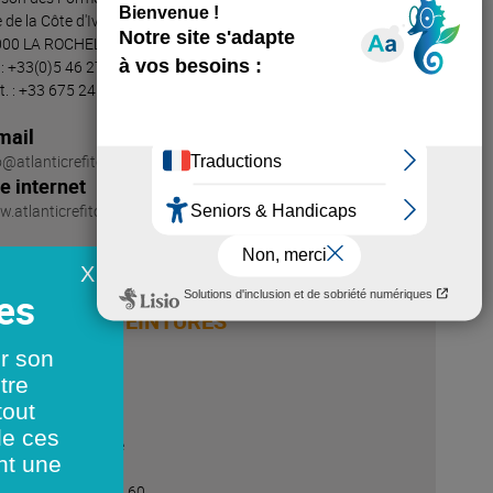
 de la Côte d'Ivoire
000 LA ROCHELLE
. : +33(0)5 46 27 76 65
t. : +33 675 24 75 85
mail
o@atlanticrefitcenter.com
te internet
.atlanticrefitcenter.com
X
TLANTIQUE PEINTURES
er son
ntact
tre
rgan PETILLION
tout
ordonnées
de ces
 de la Côte d'Ivoire
nt une
000 LA ROCHELLE
. : +33(0)5 46 42 72 60