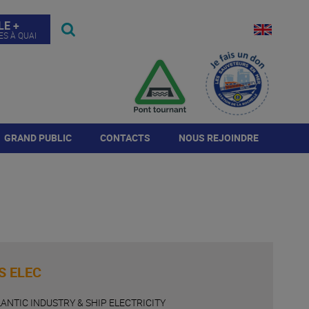
LE +
ES À QUAI
GRAND PUBLIC
CONTACTS
NOUS REJOINDRE
Visites
Contact de l'autorité
Annonces
portuaire
Journée Port Ouvert
Répondre à l'annonce
Annuaire de la place
portuaire
Histoire du Port
Candidature spontanée
rogramme JPO 2026
S ELEC
LANTIC INDUSTRY & SHIP ELECTRICITY