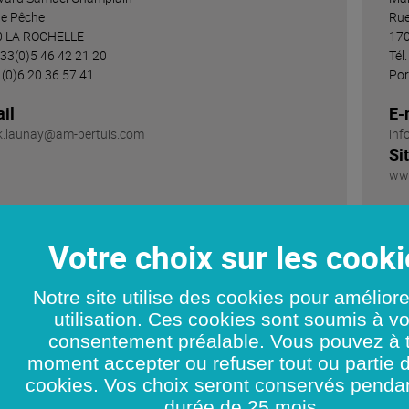
de Pêche
Rue
0 LA ROCHELLE
17
 +33(0)5 46 42 21 20
Tél
: (0)6 20 36 57 41
Por
il
E-
k.launay@am-pertuis.com
inf
Si
www
antic ShipYard LECAMUS
A
Notre site utilise des cookies pour amélior
act
Co
utilisation. Ces cookies sont soumis à vo
me LEGENDRE
Mo
consentement préalable. Vous pouvez à 
rdonnées
Co
moment accepter ou refuser tout ou partie 
 de la Côte d'Ivoire
Rue
cookies. Vos choix seront conservés penda
0 LA ROCHELLE
17
durée de 25 mois.
Tél