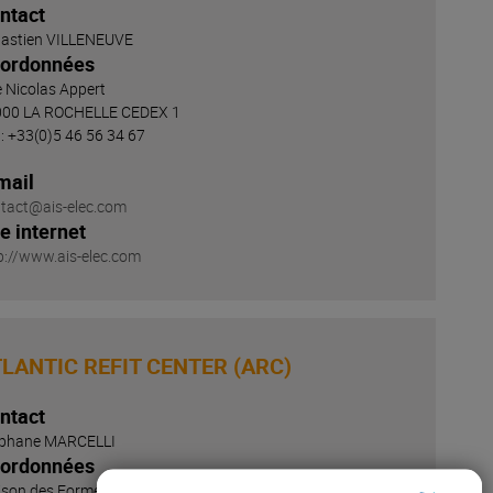
ntact
astien VILLENEUVE
ordonnées
 Nicolas Appert
000 LA ROCHELLE CEDEX 1
. : +33(0)5 46 56 34 67
mail
tact@ais-elec.com
te internet
p://www.ais-elec.com
LANTIC REFIT CENTER (ARC)
ntact
éphane MARCELLI
ordonnées
son des Formes de Radoub