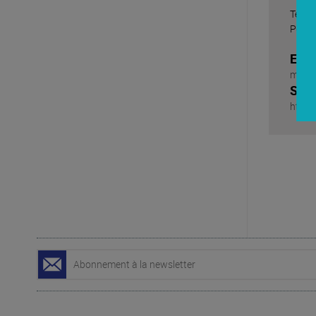
Tél. :
Port. 
E-ma
maxim
Site
http: