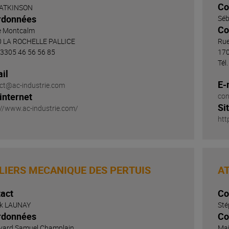
Co
 ATKINSON
tion des
rdonnées
Cartographie des métiers
Séb
du Port
Suivi environnemental
Co
e Montcalm
oduits
chets
 LA ROCHELLE PALLICE
Rue
Comité d'Information et de
 +3305 46 56 56 85
17
suivi du projet
t et
ontrôles
Tél
ervices
Conseil Consultatif
il
et les
Scientifique
E-
ales
ct@ac-industrie.com
ves
 internet
con
Si
://www.ac-industrie.com/
 d'accès
htt
e d'accès
tuaire et
ormule
ux
LIERS MECANIQUE DES PERTUIS
AT
nes
act
Co
k LAUNAY
St
ZAR
rdonnées
Co
oupes
e drones
vard Samuel Champlain
Mai