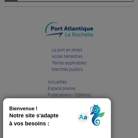
Le port en direct
Accès terrestres
Textes applicables
Marchés publics
Actualités
Espace presse
Publications / Editions
Entreprises
Grand public
Partenaires
Sites web affiliés :