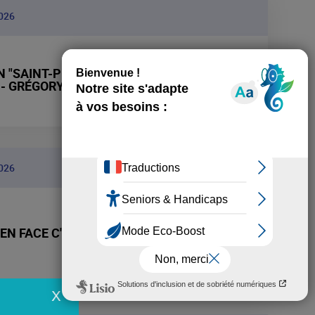
026
 "SAINT-PIERRE ET MIQUELON, TERRE DE
 - GRÉGORY POL
+
026
EN FACE C'EST NEW YORK" - PIERRE
+
X