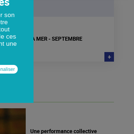
er son
tre
tout
de ces
3 PORTS PAR LA MER - SEPTEMBRE
nt une
+
naliser
ABLE
Une performance collective