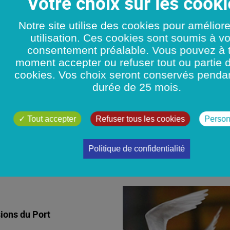
Le 19
09
26
OLE LA ROCHELLE
Notre site utilise des cookies pour amélior
utilisation. Ces cookies sont soumis à vo
rtise navale de poids
consentement préalable. Vous pouvez à 
moment accepter ou refuser tout ou partie 
VISITE DES 
AVOIR +
cookies. Vos choix seront conservés penda
durée de 25 mois.
Tout accepter
Refuser tous les cookies
Person
Politique de confidentialité
DÉVELOPPEMENT DUR
ions du Port