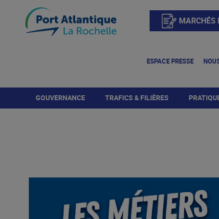
MARCHÉS 
ESPACE PRESSE
NOUS
GOUVERNANCE
TRAFICS & FILIÈRES
PRATIQU
Directoire
Trafics
Terminaux et e
portuaires
Organigramme
Produits céréaliers
Mouvements des 
et accès naut
Conseil de Surveillance
Produits pétroliers
Bornes d'éner
Conseil de Développement
Produits forestiers
Accès terres
Projet stratégique
Vracs agricoles
Sûreté portua
Produits du BTP