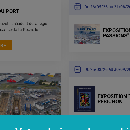
Du 26
05
26 au 21
08
2
DU PORT
vet - président de la régie
aisance de La Rochelle
EXPOSITION
PASSIONS"
R +
Du 25
08
26 au 30
09
2
EXPOSITION "
REBICHON