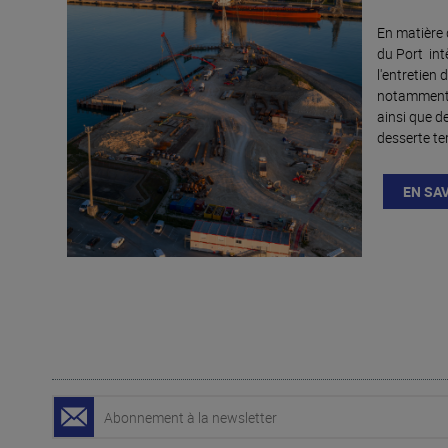
En matière
du Port int
l'entretien 
notamment d
ainsi que d
desserte ter
EN SA