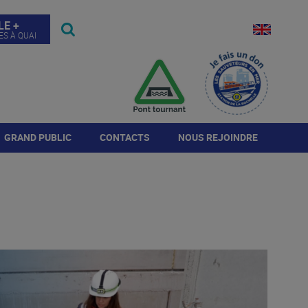
LE +
ES À QUAI
GRAND PUBLIC
CONTACTS
NOUS REJOINDRE
Visites
Contact de l'autorité
Annonces
portuaire
Journée Port Ouvert
Répondre à l'annonce
Annuaire de la place
portuaire
Histoire du Port
Candidature spontanée
rogramme JPO 2026