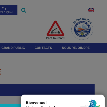
LE +
ES À QUAI
GRAND PUBLIC
CONTACTS
NOUS REJOINDRE
Visites
Contact de l'autorité
Annonces
portuaire
E
Journée Port Ouvert
Répondre à l'annonce
Annuaire de la place
portuaire
Histoire du Port
Candidature spontanée
rogramme JPO 2026
TÉLÉCHARGER