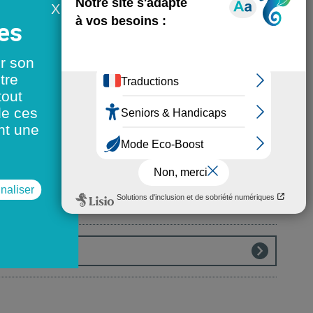
X
TÉLÉCHARGER
er son
tre
TÉLÉCHARGER
tout
de ces
nt une
TÉLÉCHARGER
naliser